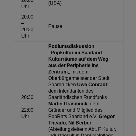
20:00
(USA)
Uhr
20:00
–
Pause
20:30
Uhr
P
odiumsdiskussion
„
Popkultur im Saarland:
Kulturräume auf dem Weg
aus der Peripherie ins
Zentrum
„
mit dem
Oberbürgermeister der Stadt
Saarbrücken
Uwe Conradt
;
dem Intendant
en
des
20:30
Saarländischen Rundfunks
–
Martin Grasmück
; dem
22:00
Gründer und Mitglied des
Uhr
PopRats
Saarland e.V.
Gregor
Theado
,
Nil Berber
(Abteilungsleiterin Abt. F Kultur,
Industriekultur, Denkmalpflege