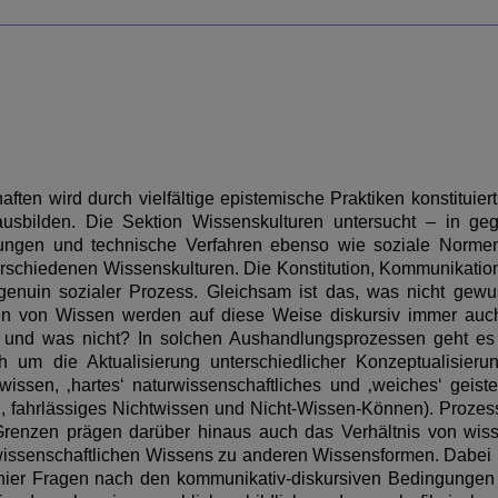
en wird durch vielfältige epistemische Praktiken konstituiert
usbilden. Die Sektion Wissenskulturen untersucht – in geg
gungen und technische Verfahren ebenso wie soziale Norme
schiedenen Wissenskulturen. Die Konstitution, Kommunikation
s genuin sozialer Prozess. Gleichsam ist das, was nicht gew
n von Wissen werden auf diese Weise diskursiv immer auch 
n und was nicht? In solchen Aushandlungsprozessen geht es 
ch um die Aktualisierung unterschiedlicher Konzeptualisie
issen, ‚hartes‘ naturwissenschaftliches und ‚weiches‘ geiste
, fahrlässiges Nichtwissen und Nicht-Wissen-Können). Prozes
Grenzen prägen darüber hinaus auch das Verhältnis von wisse
issenschaftlichen Wissens zu anderen Wissensformen. Dabei is
 hier Fragen nach den kommunikativ-diskursiven Bedingungen