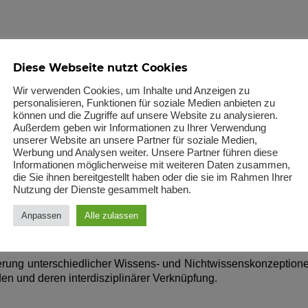
Diese Webseite nutzt Cookies
Wir verwenden Cookies, um Inhalte und Anzeigen zu
en wird durch vielfältige epistemische Praktiken konstituiert
personalisieren, Funktionen für soziale Medien anbieten zu
können und die Zugriffe auf unsere Website zu analysieren.
usbilden. Die Sektion Wissenskulturen untersucht – in geg
Außerdem geben wir Informationen zu Ihrer Verwendung
gungen und technische Verfahren ebenso wie soziale Norme
unserer Website an unsere Partner für soziale Medien,
rschiedenen Wissenskulturen.
Werbung und Analysen weiter. Unsere Partner führen diese
Informationen möglicherweise mit weiteren Daten zusammen,
htwissenskulturen soll dabei anhand unterschiedli­cher 
die Sie ihnen bereitgestellt haben oder die sie im Rahmen Ihrer
r Kunstdiskurse) erfolgen. Auf diese Weise werden die unter
Nutzung der Dienste gesammelt haben.
und Nicht-Wissen durch die vielfältigen medialen und kommu
fern soziale Akteure sich unter Rückgriff auf in kommunikat
Anpassen
Alle zulassen
r Herausfor­derungen ihrer herkömmlichen Handlungs- un
sensordnungen machen.
terung unterschiedlicher Wissens- und Nichtwissenskonzeption
den und deren interdisziplinärer Verknüpfung.