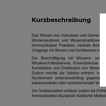
Kurzbeschreibung
Das Wissen von Individuen und Gemeinschaft
Wissenskulturen und Wissenstraditionen a
kommunikative Praktiken, mediale Bedin
Umgangs mit Wissen und Nichtwissen in ve
Die Beschäftigung mit Wissens- und Nic
Wissenschaftsdiskurse, Krisendiskurse ode
Konstitution und Distribution von Wissen 
Zudem möchte die Sektion erörtern, inwie
Nichtwissen widerstandsfähig gegenübe
kationsroutinen oder vorherrschender Wis
Die Sektionsarbeit umfasst zudem die Erör
Anwendbarkeit disziplinär etablierter Metho