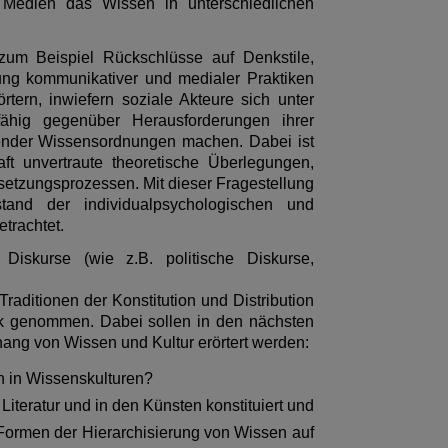
e Medien das Wissen in unterschiedlichen
zum Beispiel Rückschlüsse auf Denkstile,
ung kommunikativer und medialer Praktiken
tern, inwiefern soziale Akteure sich unter
fähig gegenüber Herausforderungen ihrer
ender Wissensordnungen machen. Dabei ist
t unvertraute theoretische Überlegungen,
etzungsprozessen. Mit dieser Fragestellung
tand der individualpsychologischen und
trachtet.
Diskurse (wie z.B. politische Diskurse,
raditionen der Konstitution und Distribution
ck genommen. Dabei sollen in den nächsten
ng von Wissen und Kultur erörtert werden:
on in Wissenskulturen?
iteratur und in den Künsten konstituiert und
ormen der Hierarchisierung von Wissen auf