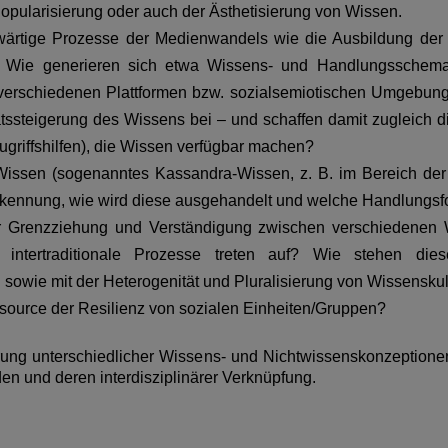
opularisierung oder auch der Ästhetisierung von Wissen.
ärtige Prozesse der Medienwandels wie die Ausbildung der Dr
s? Wie generieren sich etwa Wissens- und Handlungsschem
 verschiedenen Plattformen bzw. sozialsemiotischen Umgebung
ätssteigerung des Wissens bei – und schaffen damit zugleich 
ugriffshilfen), die Wissen verfügbar machen?
 Wissen (sogenanntes Kassandra-Wissen, z. B. im Bereich der
rkennung, wie wird diese ausgehandelt und welche Handlungsf
er Grenzziehung und Verständigung zwischen verschiedenen
nd intertraditionale Prozesse treten auf? Wie stehen d
ng sowie mit der Heterogenität und Pluralisierung von Wissensku
essource der Resilienz von sozialen Einheiten/Gruppen?
erung unterschiedlicher Wissens- und Nichtwissenskonzeption
den und deren interdisziplinärer Verknüpfung.