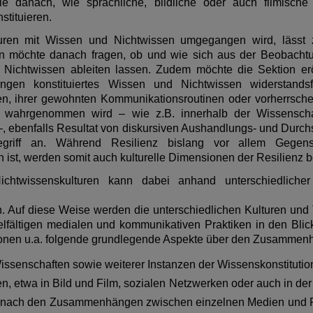
e danach, wie sprachliche, bildliche oder auch filmisch
stituieren.
uren mit Wissen und Nichtwissen umgegangen wird, lässt 
tion möchte danach fragen, ob und wie sich aus der Beobacht
Nichtwissen ableiten lassen. Zudem möchte die Sektion erör
ngen konstituiertes Wissen und Nichtwissen widerstands
, ihrer gewohnten Kommunikationsroutinen oder vorherrsch
“ wahrgenommen wird – wie z.B. innerhalb der Wissenschaf
 ebenfalls Resultat von diskursiven Aushandlungs- und Durchs
griff an. Während Resilienz bislang vor allem Gegens
ist, werden somit auch kulturelle Dimensionen der Resilienz be
htwissenskulturen kann dabei anhand unterschiedlicher 
. Auf diese Weise werden die unterschiedlichen Kulturen und T
elfältigen medialen und kommunikativen Praktiken in den Bli
onen u.a. folgende grundlegende Aspekte über den Zusammenha
 Wissenschaften sowie weiterer Instanzen der Wissenskonstituti
 etwa in Bild und Film, sozialen Netzwerken oder auch in der L
en nach den Zusammenhängen zwischen einzelnen Medien und F