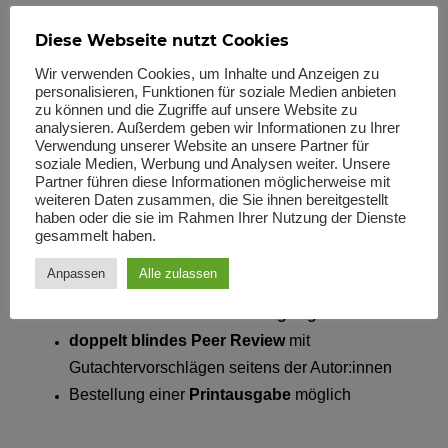
Verlag/Sciendo
und ab Jahrgang 2022 im
Diese Webseite nutzt Cookies
Meiner-Verlag
professionelles
Verlagsmarketing
Wir verwenden Cookies, um Inhalte und Anzeigen zu
personalisieren, Funktionen für soziale Medien anbieten
hohe Sichtbarkeit
, auch
international
zu können und die Zugriffe auf unsere Website zu
nachhaltige Publikationen
, die nicht
analysieren. Außerdem geben wir Informationen zu Ihrer
Verwendung unserer Website an unsere Partner für
irgendwann in den Untiefen des Internets
soziale Medien, Werbung und Analysen weiter. Unsere
verschwinden
Partner führen diese Informationen möglicherweise mit
weiteren Daten zusammen, die Sie ihnen bereitgestellt
Publikation kulturwissenschaftlicher Forschung
haben oder die sie im Rahmen Ihrer Nutzung der Dienste
in
Originalbeiträgen
– so wie sie ist, keine
gesammelt haben.
Vorgabe von Themen
Anpassen
Alle zulassen
eingeladene
Gastbeiträge
Sammelrezensionen
und
Tagungsberichte
doppelt blindes Peer Review
mit
Gutachtervorschlägen seitens der Autor:innen
Bestellung einer
Printausgabe
möglich