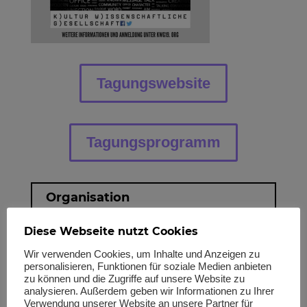
Tagungswebsite
Tagungsprogramm
Organisation
Prof. Dr.
Michael Klemm
Diese Webseite nutzt Cookies
Wir verwenden Cookies, um Inhalte und Anzeigen zu
personalisieren, Funktionen für soziale Medien anbieten
zu können und die Zugriffe auf unsere Website zu
Mit der 5. Jahrestagung kehrte die
analysieren. Außerdem geben wir Informationen zu Ihrer
Kulturwissenschaftliche Gesellschaft (KWG) an
Verwendung unserer Website an unsere Partner für