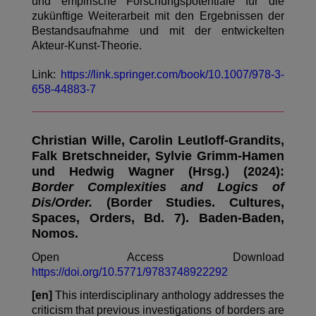
und empirische Forschungspotentiale für die
zukünftige Weiterarbeit mit den Ergebnissen der
Bestandsaufnahme und mit der entwickelten
Akteur-Kunst-Theorie.
Link:
https://link.springer.com/book/10.1007/978-3-
658-44883-7
Christian Wille, Carolin Leutloff-Grandits,
Falk Bretschneider, Sylvie Grimm-Hamen
und Hedwig Wagner (Hrsg.) (2024):
Border Complexities and Logics of
Dis/Order.
(Border Studies. Cultures,
Spaces, Orders, Bd. 7). Baden-Baden,
Nomos.
Open Access Download
https://doi.org/10.5771/9783748922292
[en]
This interdisciplinary anthology addresses the
criticism that previous investigations of borders are