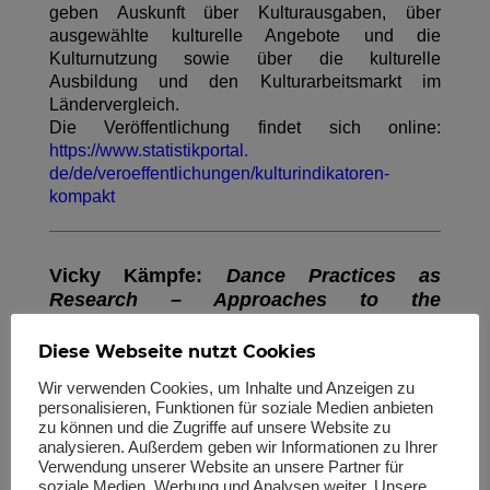
geben Auskunft über Kulturausgaben, über
ausgewählte kulturelle Angebote und die
Kulturnutzung sowie über die kulturelle
Ausbildung und den Kulturarbeitsmarkt im
Ländervergleich.
Die Veröffentlichung findet sich online:
https://www.statistikportal.
de/de/veroeffentlichungen/
kulturindikatoren-
kompakt
Vicky Kämpfe:
Dance Practices as
Research – Approaches to the
Safeguarding and Transmission of the
Intangible Cultural Heritage of Dance
Diese Webseite nutzt Cookies
The author systematically elaborates essential
Wir verwenden Cookies, um Inhalte und Anzeigen zu
features of the theoretical approaches, figures of
personalisieren, Funktionen für soziale Medien anbieten
zu können und die Zugriffe auf unsere Website zu
thought and approaches relevant to dance studies
analysieren. Außerdem geben wir Informationen zu Ihrer
and cultural studies. Further the author examines
Verwendung unserer Website an unsere Partner für
the processes of transformation and changes that
soziale Medien, Werbung und Analysen weiter. Unsere