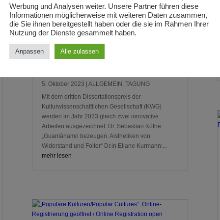
Werbung und Analysen weiter. Unsere Partner führen diese
Informationen möglicherweise mit weiteren Daten zusammen,
die Sie ihnen bereitgestellt haben oder die sie im Rahmen Ihrer
Nutzung der Dienste gesammelt haben.
Anpassen
Alle zulassen
KWG-Dissertationspreis 2023
verliehen
5. Oktober 2023
|
ALLGEMEIN
,
TAGUNG
Mit dem dritten Dissertationspreis der
Kulturwissenschaftlichen Gesellschaft (KWG)
werden im Jahr 2023 gleich zwei innovative
Arbeiten ausgezeichnet: Dr. Sebastian Köthe:
„Guantánamo bezeugen. Aisthetiken von
Widerstand und Folter“ Dr.in Eliane Kurmann:...
mehr lesen