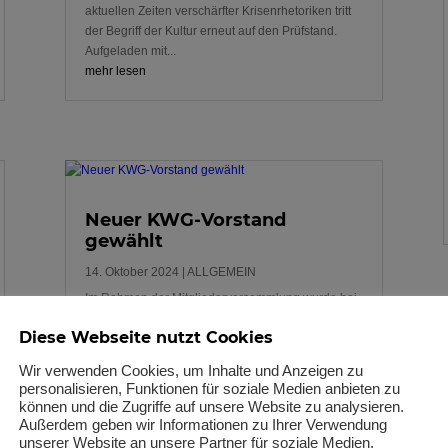
aktuellen Zeiten verschärfter Krisenrhetoriken tritt
der Begriff der Kultur erneut auf den Prüfstand.
Aufgeladen mit...
mehr lesen
Neuer KWG-Vorstand
gewählt
14. Oktober 2024
|
ALLGEMEIN
Im Rahmen der Mitgliederversammlung wurde bei
der 9. Jahrestagung der KWG an der Leucorea in
Diese Webseite nutzt Cookies
Lutherstadt Wittenberg auch ein neuer Vorstand
gewählt, der zum Jahresbeginn 2025 seine Arbeit
Wir verwenden Cookies, um Inhalte und Anzeigen zu
aufnehmen wird: Die bisherige Vorsitzende, Astrid
personalisieren, Funktionen für soziale Medien anbieten zu
Fellner, scheidet nach zwei...
können und die Zugriffe auf unsere Website zu analysieren.
mehr lesen
Außerdem geben wir Informationen zu Ihrer Verwendung
unserer Website an unsere Partner für soziale Medien,