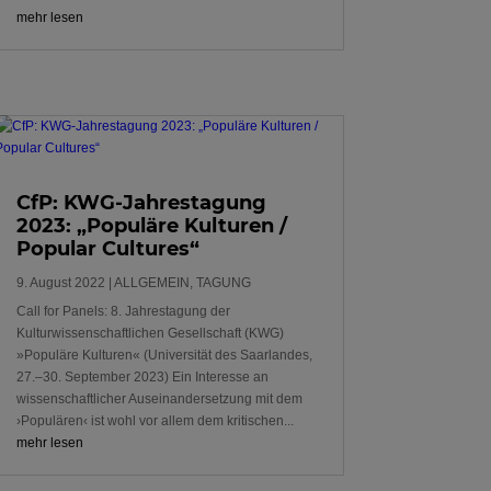
mehr lesen
CfP: KWG-Jahrestagung
2023: „Populäre Kulturen /
Popular Cultures“
9. August 2022
|
ALLGEMEIN
,
TAGUNG
Call for Panels: 8. Jahrestagung der
Kulturwissenschaftlichen Gesellschaft (KWG)
»Populäre Kulturen« (Universität des Saarlandes,
27.–30. September 2023) Ein Interesse an
wissenschaftlicher Auseinandersetzung mit dem
›Populären‹ ist wohl vor allem dem kritischen...
mehr lesen