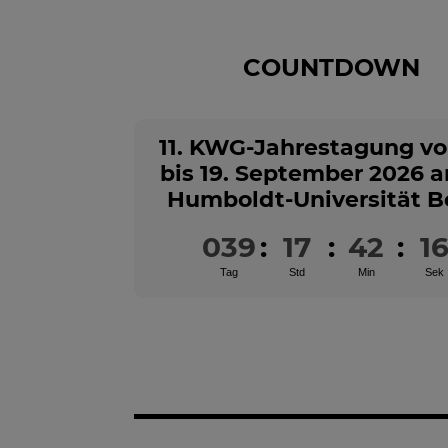
COUNTDOWN
11. KWG-Jahrestagung vo
bis 19. September 2026 a
Humboldt-Universität Be
039
:
17
:
42
:
1
Tag
Std
Min
Sek