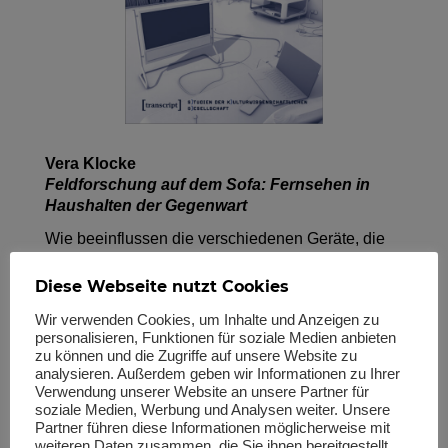
Vera Klocke
Feldforschung auf dem Sofa: Fernsehen in
Haushalten der Gegenwart
Wie beeinflussen die verschiedenen Geräte, die
zum Fernsehen genutzt werden, unseren Alltag
und unser Gefühl von Zuhause? Ausgehend von
Diese Webseite nutzt Cookies
teilnehmenden Beobachtungen in Berliner
Wir verwenden Cookies, um Inhalte und Anzeigen zu
Wohnräumen analysiert Vera Klocke, wie
personalisieren, Funktionen für soziale Medien anbieten
Fernsehen »heute geht«. Ihre literarischen
zu können und die Zugriffe auf unsere Website zu
Portraits konzentrieren sich auf die konkreten
analysieren. Außerdem geben wir Informationen zu Ihrer
Abläufe der jeweiligen Medienhaushalte und
Verwendung unserer Website an unsere Partner für
zeigen, dass in einer Situation des
soziale Medien, Werbung und Analysen weiter. Unsere
technologischen Medienumbruchs menschliche
Partner führen diese Informationen möglicherweise mit
weiteren Daten zusammen, die Sie ihnen bereitgestellt