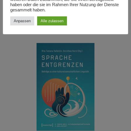
und nicht-menschliche Akteure an der
haben oder die sie im Rahmen Ihrer Nutzung der Dienste
fortwährenden Stabilisierung grundlegend
gesammelt haben.
instabiler Netzwerke arbeiten.
Anpassen
Alle zulassen
Dieser Band ist verfügbar unter diesem
Link
.