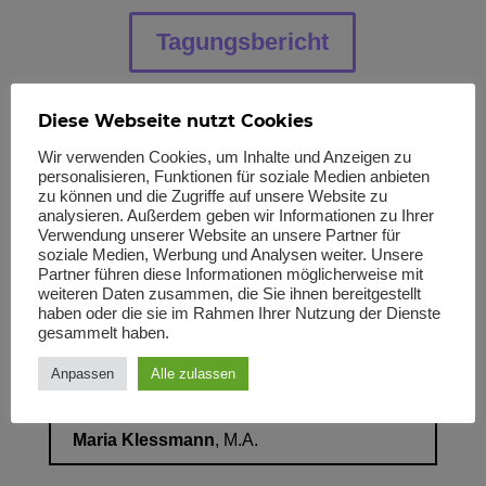
Tagungsbericht
Diese Webseite nutzt Cookies
Tagungsprogramm (pdf)
Wir verwenden Cookies, um Inhalte und Anzeigen zu
personalisieren, Funktionen für soziale Medien anbieten
zu können und die Zugriffe auf unsere Website zu
analysieren. Außerdem geben wir Informationen zu Ihrer
Tagungsheft (pdf)
Verwendung unserer Website an unsere Partner für
soziale Medien, Werbung und Analysen weiter. Unsere
Partner führen diese Informationen möglicherweise mit
weiteren Daten zusammen, die Sie ihnen bereitgestellt
Organisation
haben oder die sie im Rahmen Ihrer Nutzung der Dienste
gesammelt haben.
Prof.in Dr.in
Konstanze Jungbluth
Prof.in Dr.in
Claudia Weber
Anpassen
Alle zulassen
PD.in Dr.in
Carolin Leutloff-Grandits
Dr.in
Andrea Meissner
Maria Klessmann
,
M.A.