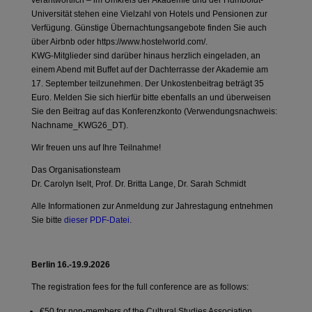
verantwortlich – im Umkreis der Akademie und der Humboldt-
Universität stehen eine Vielzahl von Hotels und Pensionen zur
Verfügung. Günstige Übernachtungsangebote finden Sie auch
über Airbnb oder https://www.hostelworld.com/.
KWG-Mitglieder sind darüber hinaus herzlich eingeladen, an
einem Abend mit Buffet auf der Dachterrasse der Akademie am
17. September teilzunehmen. Der Unkostenbeitrag beträgt 35
Euro. Melden Sie sich hierfür bitte ebenfalls an und überweisen
Sie den Beitrag auf das Konferenzkonto (Verwendungsnachweis:
Nachname_KWG26_DT).
Wir freuen uns auf Ihre Teilnahme!
Das Organisationsteam
Dr. Carolyn Iselt, Prof. Dr. Britta Lange, Dr. Sarah Schmidt
Alle Informationen zur Anmeldung zur Jahrestagung entnehmen
Sie bitte
dieser PDF-Datei
.
Berlin 16.-19.9.2026
The registration fees for the full conference are as follows:
€50 for non-members of the Cultural Studies Association