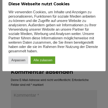
eine Teilnahme ist immer noch möglich. Bitte
Diese Webseite nutzt Cookies
schreibe uns eine Mail an
studierendensektion@kwg-ev.org
, dann setzen wir
Wir verwenden Cookies, um Inhalte und Anzeigen zu
personalisieren, Funktionen für soziale Medien anbieten
dich auf unsere Liste – genauere Infos folgen dann
zu können und die Zugriffe auf unsere Website zu
auch ganz bald.
analysieren. Außerdem geben wir Informationen zu Ihrer
Liebe Grüße und bis bald,
Verwendung unserer Website an unsere Partner für
soziale Medien, Werbung und Analysen weiter. Unsere
Jil Kalmes
Partner führen diese Informationen möglicherweise mit
im Namen der Studierendensektion der KWG
weiteren Daten zusammen, die Sie ihnen bereitgestellt
haben oder die sie im Rahmen Ihrer Nutzung der Dienste
Antworten
gesammelt haben.
Anpassen
Alle zulassen
Kommentar absenden
Deine E-Mail-Adresse wird nicht veröffentlicht.
Erforderliche
Felder sind mit
*
markiert