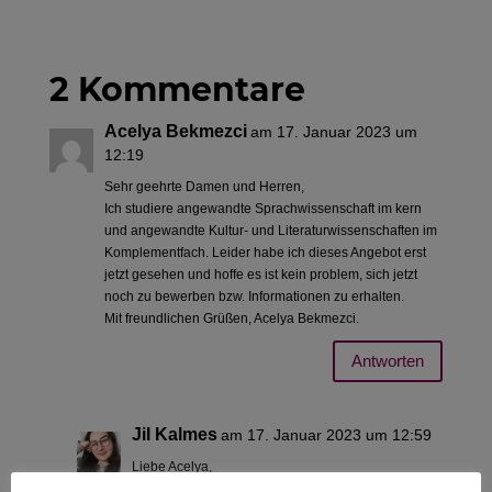
2 Kommentare
Acelya Bekmezci
am 17. Januar 2023 um
12:19
Sehr geehrte Damen und Herren,
Ich studiere angewandte Sprachwissenschaft im kern
und angewandte Kultur- und Literaturwissenschaften im
Komplementfach. Leider habe ich dieses Angebot erst
jetzt gesehen und hoffe es ist kein problem, sich jetzt
noch zu bewerben bzw. Informationen zu erhalten.
Mit freundlichen Grüßen, Acelya Bekmezci.
Antworten
Jil Kalmes
am 17. Januar 2023 um 12:59
Liebe Acelya,