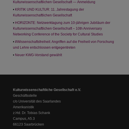
Kulturwissenschaftlichen Gesellschaft — Anmeldung
KRITIK UND KULTUR: 11. Jahrestagung der
Kulturwissenschaftlichen Gesellschaft
HORIZONTE: Netzwerktagung zum 10-jährigen Jubiläum der
Kulturwissenschaftlichen Gesellschaft – 10th Anniversary
Networking Conference of the Society for Cultural Studies
#Wissenschaftsfreiheit: Angriffen auf die Freiheit von Forschung
und Lehre entschlossen entgegentreten
Neuer KWG-Vorstand gewählt
Kulturwissenschaftliche Gesellschaft e.V.
Geschäftsstelle
c/o Universität des Saarlandes
Amerikanistik
z.Hd. Dr. Tobias Schank
Campus, A5.3
66123 Saarbrücken