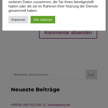
weiteren Daten zusammen, die Sie ihnen bereitgestellt
Bitte gib eine Antwort in Ziffern ein:
haben oder die sie im Rahmen Ihrer Nutzung der Dienste
gesammelt haben.
siebzehn − 16 =
Anpassen
Alle zulassen
Los!
Neueste Beiträge
KRITIK UND KULTUR: 11. Jahrestagung der