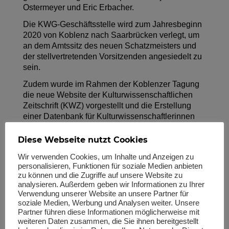
Ostermeyer und Eric Erbacher.
Die KWG-Geschäftsstelle wird zum Jahresbeginn
2020 von Koblenz nach Saarbrücken verlegt, um
an dem Amtssitz des neuen Schatzmeisters und
der stellvertretenden Vorsitzenden angesiedelt zu
sein.
Zudem wurde im Rahmen der Koblenzer Tagung
die neue Website der Kulturwissenschaftlichen
Zeitschrift (KWZ) vorgestellt und die Erstellung
einer Datenbank für Kulturwissenschaftlerinnen
und Kulturwissenschaftler beschlossen.
Diese Webseite nutzt Cookies
Wir verwenden Cookies, um Inhalte und Anzeigen zu
personalisieren, Funktionen für soziale Medien anbieten
zu können und die Zugriffe auf unsere Website zu
Kommentar absenden
analysieren. Außerdem geben wir Informationen zu Ihrer
Verwendung unserer Website an unsere Partner für
soziale Medien, Werbung und Analysen weiter. Unsere
Deine E-Mail-Adresse wird nicht veröffentlicht.
Erforderliche
Partner führen diese Informationen möglicherweise mit
Felder sind mit
*
markiert
weiteren Daten zusammen, die Sie ihnen bereitgestellt