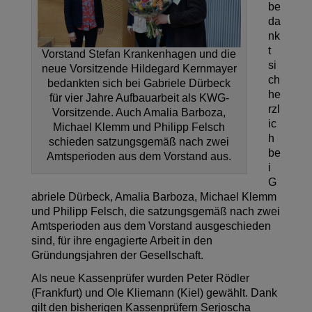
be
da
nk
t
Vorstand Stefan Krankenhagen und die
si
neue Vorsitzende Hildegard Kernmayer
ch
bedankten sich bei Gabriele Dürbeck
he
für vier Jahre Aufbauarbeit als KWG-
rzl
Vorsitzende. Auch Amalia Barboza,
ic
Michael Klemm und Philipp Felsch
h
schieden satzungsgemäß nach zwei
be
Amtsperioden aus dem Vorstand aus.
i
G
abriele Dürbeck, Amalia Barboza, Michael Klemm
und Philipp Felsch, die satzungsgemäß nach zwei
Amtsperioden aus dem Vorstand ausgeschieden
sind, für ihre engagierte Arbeit in den
Gründungsjahren der Gesellschaft.
Als neue Kassenprüfer wurden Peter Rödler
(Frankfurt) und Ole Kliemann (Kiel) gewählt. Dank
gilt den bisherigen Kassenprüfern Serjoscha