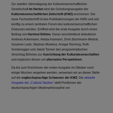
Zur zweiten Jahrestagung der Kulturwissenschaftlichen
Gesellschaft
im Herbst
wird die Gründungsausgabe der
Kulturwissenschaftlichen Zeitschrift (KWZ)
erscheinen. Die
neue Fachzeitschrift ist das Publikationsorgan der KWG und soll
künftig zu einem zentralen Forum des kulturwissenschaftlichen
Diskurses werden. Eröffnet wird die erste Ausgabe durch einen
Beitrag von
Hartmut Böhme
. Daran anschließend diskutieren
Andreas Ackermann, Aleida Assmann, Doris Bachmann-Medick,
Susanne Le
eb, Stephan Moebius, Ansgar Nünning, Ruth
Sonderegger und Jakob Tanner den programmatischen
Vorschlag Böhmes zur
Ausrichtung der Kulturwissenschaft/en
und ergänzen diesen um
alternative Perspektiven
.
Da bis zum Erscheinen der ersten Ausgabe im Oktober noch
einige Wochen vergehen werden, verweisen wir an dieser Stelle
auf die
englischsprachige Schwester der KWZ
: Die
aktuelle
Ausgabe der „Cultural Studies“
stellt Positionen der
deutschsprachigen Medienphilosophie vor.