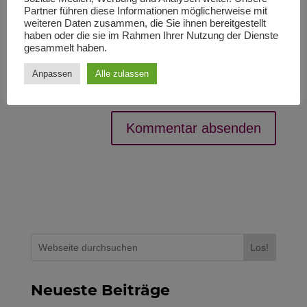
Name, E-Mail-Adresse und Website in diesem Browser für
Partner führen diese Informationen möglicherweise mit
meinen nächsten Kommentar speichern.
weiteren Daten zusammen, die Sie ihnen bereitgestellt
haben oder die sie im Rahmen Ihrer Nutzung der Dienste
Bitte gib eine Antwort in Ziffern ein:
gesammelt haben.
4 × eins =
Anpassen
Alle zulassen
Los!
Neueste Beiträge