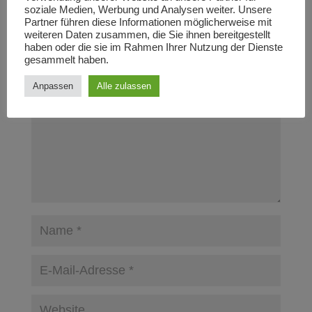
soziale Medien, Werbung und Analysen weiter. Unsere
Partner führen diese Informationen möglicherweise mit
Kommentar absenden
weiteren Daten zusammen, die Sie ihnen bereitgestellt
haben oder die sie im Rahmen Ihrer Nutzung der Dienste
Deine E-Mail-Adresse wird nicht veröffentlicht.
Erforderliche
gesammelt haben.
Felder sind mit
*
markiert
Anpassen
Alle zulassen