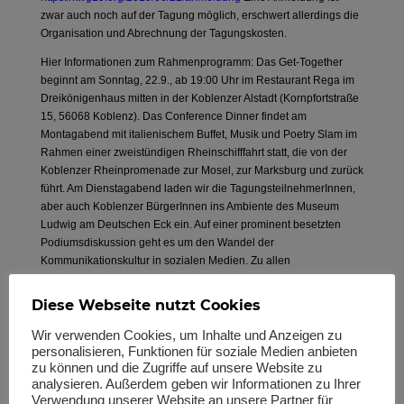
zwar auch noch auf der Tagung möglich, erschwert allerdings die
Organisation und Abrechnung der Tagungskosten.
Hier Informationen zum Rahmenprogramm: Das Get-Together
beginnt am Sonntag, 22.9., ab 19:00 Uhr im Restaurant Rega im
Dreikönigenhaus mitten in der Koblenzer Alstadt (Kornpfortstraße
15, 56068 Koblenz). Das Conference Dinner findet am
Montagabend mit italienischem Buffet, Musik und Poetry Slam im
Rahmen einer zweistündigen Rheinschifffahrt statt, die von der
Koblenzer Rheinpromenade zur Mosel, zur Marksburg und zurück
führt. Am Dienstagabend laden wir die TagungsteilnehmerInnen,
aber auch Koblenzer BürgerInnen ins Ambiente des Museum
Ludwig am Deutschen Eck ein. Auf einer prominent besetzten
Podiumsdiskussion geht es um den Wandel der
Kommunikationskultur in sozialen Medien. Zu allen
Veranstaltungen finden Sie weitere Informationen auf der
Tagungswebsite sowie in der Tagungsmappe.
Diese Webseite nutzt Cookies
Wer Fragen zur Koblenzer Tagung hat, kann sich gerne per Mail
Wir verwenden Cookies, um Inhalte und Anzeigen zu
an das Organisationsteam wenden:
kwg19@uni-koblenz.de
.
personalisieren, Funktionen für soziale Medien anbieten
zu können und die Zugriffe auf unsere Website zu
analysieren. Außerdem geben wir Informationen zu Ihrer
Verwendung unserer Website an unsere Partner für