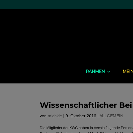
RAHMEN
MEI
Wissenschaftlicher Be
von
michkle
|
9. Oktober 2016
|
ALLGEMEIN
Die Mitglieder der KWG haben in Vechta folgende Person