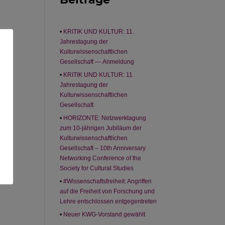
KRITIK UND KULTUR: 11.
Jahrestagung der
Kulturwissenschaftlichen
Gesellschaft — Anmeldung
KRITIK UND KULTUR: 11.
Jahrestagung der
Kulturwissenschaftlichen
Gesellschaft
HORIZONTE: Netzwerktagung
zum 10-jährigen Jubiläum der
Kulturwissenschaftlichen
Gesellschaft – 10th Anniversary
Networking Conference of the
Society for Cultural Studies
#Wissenschaftsfreiheit: Angriffen
auf die Freiheit von Forschung und
Lehre entschlossen entgegentreten
Neuer KWG-Vorstand gewählt