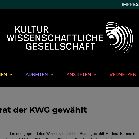
IMPRE
NEN
ARBEITEN
ANSTIFTEN
VERNETZEN
irat der KWG gewählt
en in den neu gegründeten Wissenschaftlichen Beirat gewählt: Hartmut Böhme (em