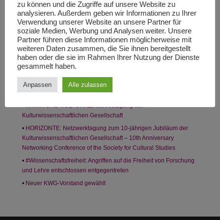
zu können und die Zugriffe auf unsere Website zu
analysieren. Außerdem geben wir Informationen zu Ihrer
Los!
Verwendung unserer Website an unsere Partner für
soziale Medien, Werbung und Analysen weiter. Unsere
Partner führen diese Informationen möglicherweise mit
weiteren Daten zusammen, die Sie ihnen bereitgestellt
Neueste Beiträge
haben oder die sie im Rahmen Ihrer Nutzung der Dienste
gesammelt haben.
KRITIK UND KULTUR: 11. Jahrestagung der
Anpassen
Alle zulassen
Kulturwissenschaftlichen Gesellschaft — Anmeldung
KRITIK UND KULTUR: 11. Jahrestagung der
Kulturwissenschaftlichen Gesellschaft
HORIZONTE: Netzwerktagung zum 10-jährigen Jubiläum der
Kulturwissenschaftlichen Gesellschaft – 10th Anniversary
Networking Conference of the Society for Cultural Studies
#Wissenschaftsfreiheit: Angriffen auf die Freiheit von Forschung
und Lehre entschlossen entgegentreten
Neuer KWG-Vorstand gewählt