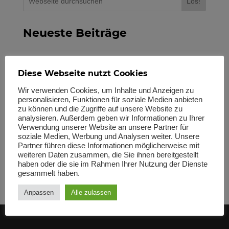
Los!
Neueste Beiträge
KRITIK UND KULTUR: 11. Jahrestagung der
Diese Webseite nutzt Cookies
Kulturwissenschaftlichen Gesellschaft — Anmeldung
KRITIK UND KULTUR: 11. Jahrestagung der
Wir verwenden Cookies, um Inhalte und Anzeigen zu
personalisieren, Funktionen für soziale Medien anbieten
Kulturwissenschaftlichen Gesellschaft
zu können und die Zugriffe auf unsere Website zu
HORIZONTE: Netzwerktagung zum 10-jährigen Jubiläum der
analysieren. Außerdem geben wir Informationen zu Ihrer
Kulturwissenschaftlichen Gesellschaft – 10th Anniversary
Verwendung unserer Website an unsere Partner für
Networking Conference of the Society for Cultural Studies
soziale Medien, Werbung und Analysen weiter. Unsere
Partner führen diese Informationen möglicherweise mit
#Wissenschaftsfreiheit: Angriffen auf die Freiheit von Forschung
weiteren Daten zusammen, die Sie ihnen bereitgestellt
und Lehre entschlossen entgegentreten
haben oder die sie im Rahmen Ihrer Nutzung der Dienste
Neuer KWG-Vorstand gewählt
gesammelt haben.
Anpassen
Alle zulassen