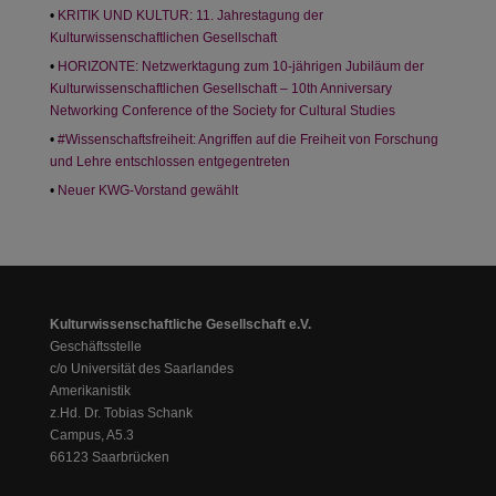
KRITIK UND KULTUR: 11. Jahrestagung der
Kulturwissenschaftlichen Gesellschaft
HORIZONTE: Netzwerktagung zum 10-jährigen Jubiläum der
Kulturwissenschaftlichen Gesellschaft – 10th Anniversary
Networking Conference of the Society for Cultural Studies
#Wissenschaftsfreiheit: Angriffen auf die Freiheit von Forschung
und Lehre entschlossen entgegentreten
Neuer KWG-Vorstand gewählt
Kulturwissenschaftliche Gesellschaft e.V.
Geschäftsstelle
c/o Universität des Saarlandes
Amerikanistik
z.Hd. Dr. Tobias Schank
Campus, A5.3
66123 Saarbrücken