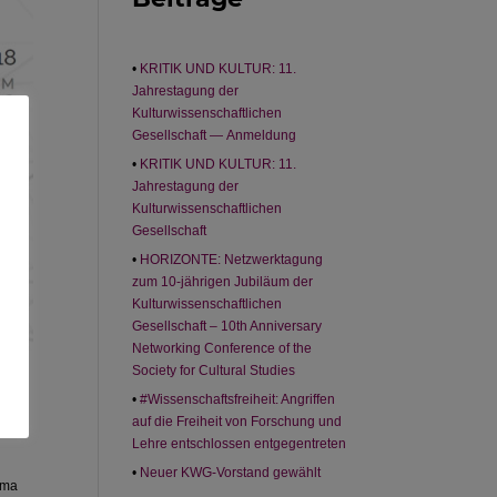
KRITIK UND KULTUR: 11.
Jahrestagung der
Kulturwissenschaftlichen
Gesellschaft — Anmeldung
KRITIK UND KULTUR: 11.
Jahrestagung der
Kulturwissenschaftlichen
Gesellschaft
HORIZONTE: Netzwerktagung
zum 10-jährigen Jubiläum der
Kulturwissenschaftlichen
Gesellschaft – 10th Anniversary
Networking Conference of the
Society for Cultural Studies
#Wissenschaftsfreiheit: Angriffen
auf die Freiheit von Forschung und
Lehre entschlossen entgegentreten
Neuer KWG-Vorstand gewählt
ema