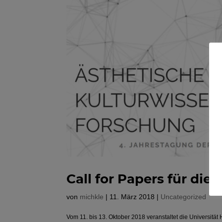
Call for Papers für di
von
michkle
|
11. März 2018
|
Uncategorized
Vom 11. bis 13. Oktober 2018 veranstaltet die Universitä