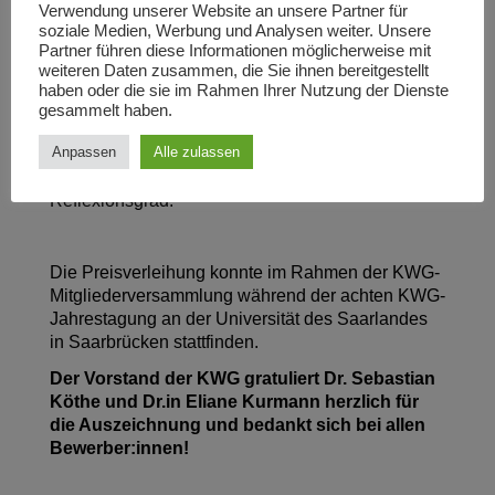
Verwendung unserer Website an unsere Partner für
dieser Bilder und begleitet ihre jeweiligen
soziale Medien, Werbung und Analysen weiter. Unsere
Biographien bis in die Gegenwart. Dabei belässt
Partner führen diese Informationen möglicherweise mit
sie es nicht bei einer mikrohistorischen
weiteren Daten zusammen, die Sie ihnen bereitgestellt
Objektgeschichte, sondern bezieht auch die
haben oder die sie im Rahmen Ihrer Nutzung der Dienste
langue durée der Rezeptionskontexte und bewegt
gesammelt haben.
sich gekonnt zwischen Mediengeschichte und
Anpassen
Alle zulassen
Geschichtspolitik, zwischen solider empirischer
Fundierung und hohem theoretischem
Reflexionsgrad.
Die Preisverleihung konnte im Rahmen der KWG-
Mitgliederversammlung während der achten KWG-
Jahrestagung an der Universität des Saarlandes
in Saarbrücken stattfinden.
Der Vorstand der KWG gratuliert Dr. Sebastian
Köthe und Dr.in Eliane Kurmann herzlich für
die Auszeichnung und bedankt sich bei allen
Bewerber:innen!